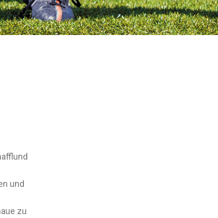
afflund
ten und
haue zu