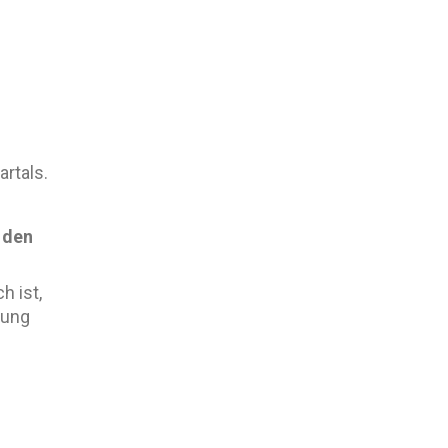
artals.
 den
h ist,
dung