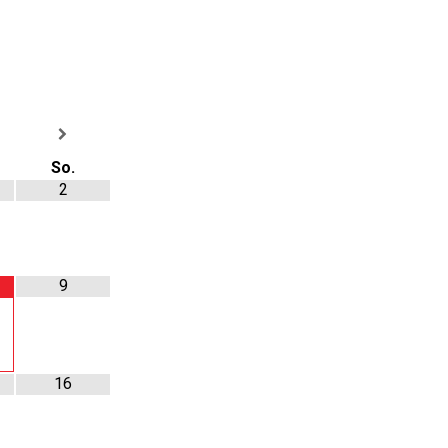
So.
2
9
16