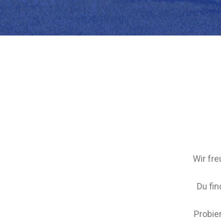
Wir fr
Du fin
Probie