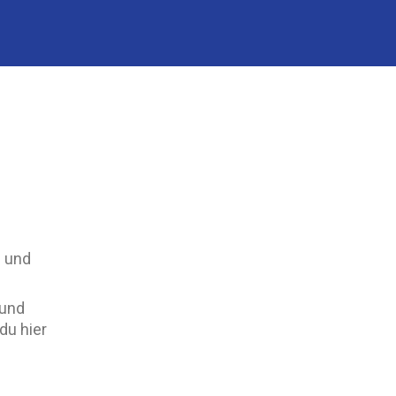
f und
 und
du hier