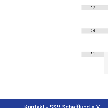
17
24
31
Kontakt - SSV Schafflund e.V.