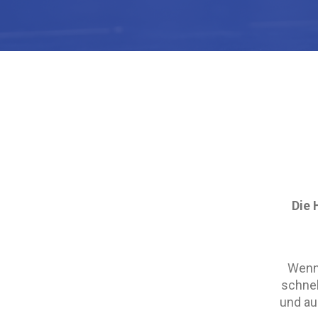
Die 
Wenn 
schne
und au