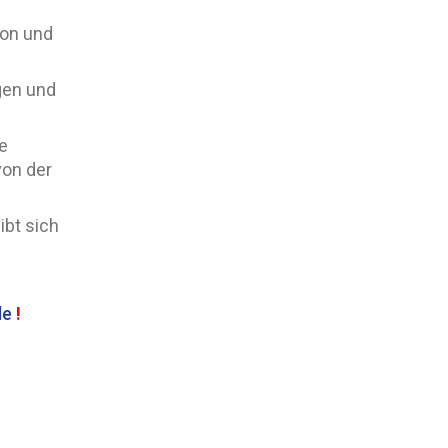
ion und
gen und
e
von der
bt sich
de
!