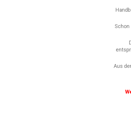
Handba
Schon 
entspr
Aus de
We