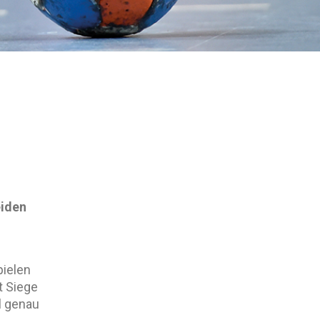
eiden
pielen
 Siege
l genau